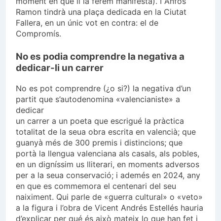
moment en que li la férem manifesta). I Anfós
Ramon tindrà una plaça dedicada en la Ciutat
Fallera, en un únic vot en contra: el de
Compromís.
No es podia comprendre la negativa a
dedicar-li un carrer
No es pot comprendre (¿o si?) la negativa d’un
partit que s’autodenomina «valencianiste» a
dedicar
un carrer a un poeta que escrigué la pràctica
totalitat de la seua obra escrita en valencià; que
guanyà més de 300 premis i distincions; que
portà la llengua valenciana als casals, als pobles,
en un digníssim us lliterari, en moments adversos
per a la seua conservació; i ademés en 2024, any
en que es commemora el centenari del seu
naiximent. Qui parle de «guerra cultural» o «veto»
a la figura i l’obra de Vicent Andrés Estellés hauria
d’explicar per qué és això mateix lo que han fet i