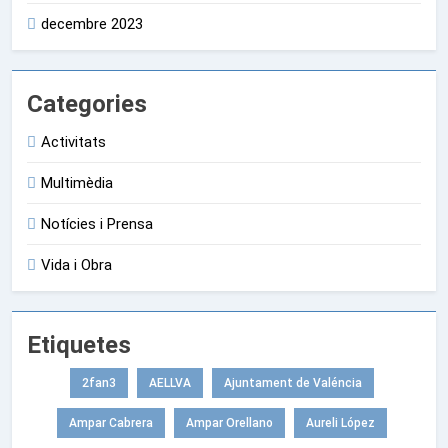
decembre 2023
Categories
Activitats
Multimèdia
Notícies i Prensa
Vida i Obra
Etiquetes
2fan3
AELLVA
Ajuntament de Valéncia
Ampar Cabrera
Ampar Orellano
Aureli López