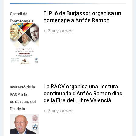
El Piló de Burjassot organisa un
Cartell de
homenage a Anfós Ramon
l'homenage a
Anfós Ramon i
2 anys arrere
Garcia en la sèu
de El Piló de
Burjassot
La RACV organisa una llectura
Invitació de la
continuada d’Anfós Ramon dins
RACV a la
de la Fira del Llibre Valencià
celebració del
Dia de la
2 anys arrere
Llengua
Valenciana,
dedicat a