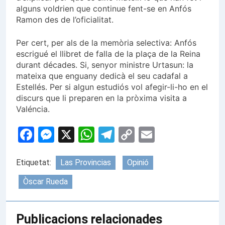
alguns voldrien que continue fent-se en Anfós
Ramon des de l’oficialitat.
Per cert, per als de la memòria selectiva: Anfós
escrigué el llibret de falla de la plaça de la Reina
durant décades. Si, senyor ministre Urtasun: la
mateixa que enguany dedicà el seu cadafal a
Estellés. Per si algun estudiós vol afegir-li-ho en el
discurs que li preparen en la pròxima visita a
Valéncia.
Facebook
Messenger
X
WhatsApp
Telegram
Copy
Email
Link
Etiquetat:
Las Provincias
Opinió
Òscar Rueda
Publicacions relacionades