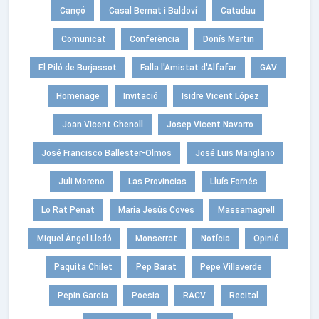
Cançó
Casal Bernat i Baldoví
Catadau
Comunicat
Conferència
Donís Martin
El Piló de Burjassot
Falla l'Amistat d'Alfafar
GAV
Homenage
Invitació
Isidre Vicent López
Joan Vicent Chenoll
Josep Vicent Navarro
José Francisco Ballester-Olmos
José Luis Manglano
Juli Moreno
Las Provincias
Lluís Fornés
Lo Rat Penat
Maria Jesús Coves
Massamagrell
Miquel Àngel Lledó
Monserrat
Notícia
Opinió
Paquita Chilet
Pep Barat
Pepe Villaverde
Pepin Garcia
Poesia
RACV
Recital