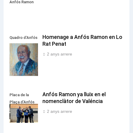
Anfós Ramon
Homenage a Anfós Ramon en Lo
Quadro d'Anfós
Rat Penat
Ramon i Garcia
pintat per José
2 anys arrere
Antonio Espinar
Anfós Ramon ya lluïx en el
Placa de la
nomenclàtor de Valéncia
Plaça d'Anfós
Ramon i Garcia
2 anys arrere