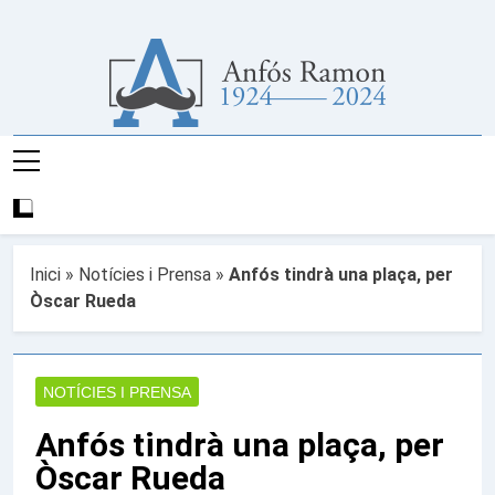
Anar
al
contingut
Any D'Anfós
Pàgina Web De L'Any Del Poeta I Escritor En
Ramon
Llengua Valenciana Anfós Ramon
Inici
»
Notícies i Prensa
»
Anfós tindrà una plaça, per
Òscar Rueda
NOTÍCIES I PRENSA
Anfós tindrà una plaça, per
Òscar Rueda