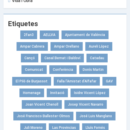
Vida i Obra
Etiquetes
2fan3
AELLVA
Ajuntament de Valéncia
Ampar Cabrera
Ampar Orellano
Aureli López
Cançó
Casal Bernat i Baldoví
Catadau
Comunicat
Conferència
Donís Martin
El Piló de Burjassot
Falla l'Amistat d'Alfafar
GAV
Homenage
Invitació
Isidre Vicent López
Joan Vicent Chenoll
Josep Vicent Navarro
José Francisco Ballester-Olmos
José Luis Manglano
Juli Moreno
Las Provincias
Lluís Fornés