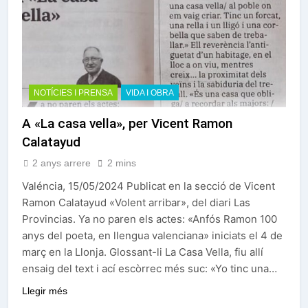
NOTÍCIES I PRENSA
VIDA I OBRA
A «La casa vella», per Vicent Ramon
Calatayud
2 anys arrere
2 mins
Valéncia, 15/05/2024 Publicat en la secció de Vicent
Ramon Calatayud «Volent arribar», del diari Las
Provincias. Ya no paren els actes: «Anfós Ramon 100
anys del poeta, en llengua valenciana» iniciats el 4 de
març en la Llonja. Glossant-li La Casa Vella, fiu allí
ensaig del text i ací escòrrec més suc: «Yo tinc una…
Llegir més