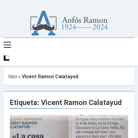
Anar
al
contingut
Any D'Anfós
Pàgina Web De L'Any Del Poeta I Escritor En
Ramon
Llengua Valenciana Anfós Ramon
Inici
»
Vicent Ramon Calatayud
Etiqueta:
Vicent Ramon Calatayud