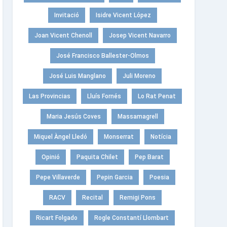
Invitació
Isidre Vicent López
Joan Vicent Chenoll
Josep Vicent Navarro
José Francisco Ballester-Olmos
José Luis Manglano
Juli Moreno
Las Provincias
Lluís Fornés
Lo Rat Penat
Maria Jesús Coves
Massamagrell
Miquel Àngel Lledó
Monserrat
Notícia
Opinió
Paquita Chilet
Pep Barat
Pepe Villaverde
Pepin Garcia
Poesia
RACV
Recital
Remigi Pons
Ricart Folgado
Rogle Constantí Llombart