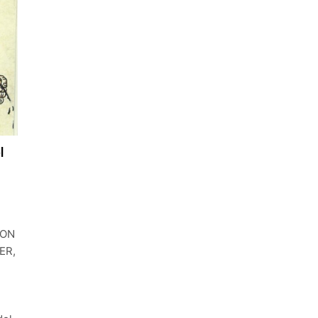
l
MON
ER,