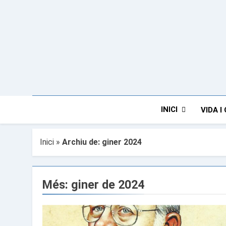
Anar
al
contingut
INICI
VIDA I
Inici
»
Archiu de: giner 2024
Més:
giner de 2024