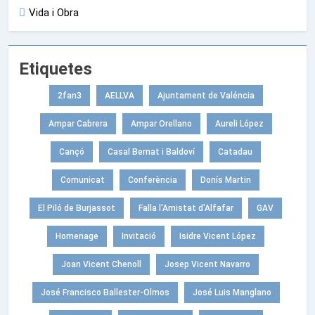
Vida i Obra
Etiquetes
2fan3
AELLVA
Ajuntament de Valéncia
Ampar Cabrera
Ampar Orellano
Aureli López
Cançó
Casal Bernat i Baldoví
Catadau
Comunicat
Conferència
Donís Martin
El Piló de Burjassot
Falla l'Amistat d'Alfafar
GAV
Homenage
Invitació
Isidre Vicent López
Joan Vicent Chenoll
Josep Vicent Navarro
José Francisco Ballester-Olmos
José Luis Manglano