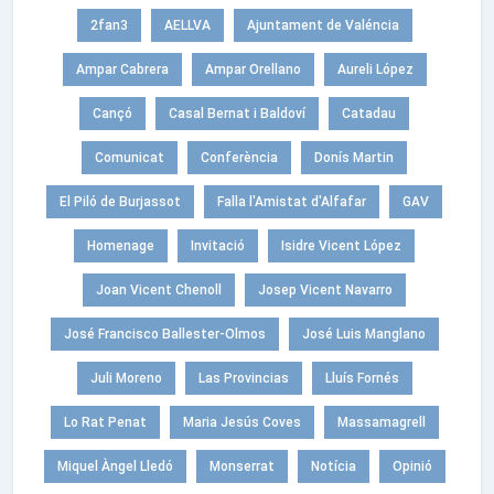
2fan3
AELLVA
Ajuntament de Valéncia
Ampar Cabrera
Ampar Orellano
Aureli López
Cançó
Casal Bernat i Baldoví
Catadau
Comunicat
Conferència
Donís Martin
El Piló de Burjassot
Falla l'Amistat d'Alfafar
GAV
Homenage
Invitació
Isidre Vicent López
Joan Vicent Chenoll
Josep Vicent Navarro
José Francisco Ballester-Olmos
José Luis Manglano
Juli Moreno
Las Provincias
Lluís Fornés
Lo Rat Penat
Maria Jesús Coves
Massamagrell
Miquel Àngel Lledó
Monserrat
Notícia
Opinió