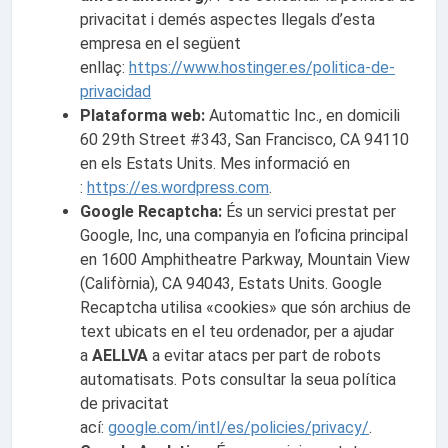
privacitat i demés aspectes llegals d’esta
empresa en el següent
enllaç:
https://www.hostinger.es/politica-de-
privacidad
Plataforma web:
Automattic Inc., en domicili
60 29th Street #343, San Francisco, CA 94110
en els Estats Units. Mes informació en
:
https://es.wordpress.com
.
Google Recaptcha:
És un servici prestat per
Google, Inc, una companyia en l’oficina principal
en 1600 Amphitheatre Parkway, Mountain View
(Califòrnia), CA 94043, Estats Units. Google
Recaptcha utilisa «cookies» que són archius de
text ubicats en el teu ordenador, per a ajudar
a
AELLVA
a evitar atacs per part de robots
automatisats. Pots consultar la seua política
de privacitat
ací:
google.com/intl/es/policies/privacy/
.