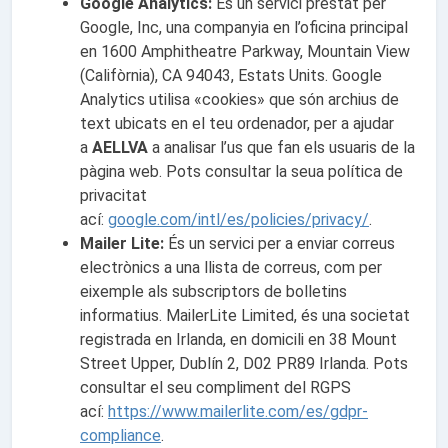
Google Analytics:
És un servici prestat per
Google, Inc, una companyia en l’oficina principal
en 1600 Amphitheatre Parkway, Mountain View
(Califòrnia), CA 94043, Estats Units. Google
Analytics utilisa «cookies» que són archius de
text ubicats en el teu ordenador, per a ajudar
a
AELLVA
a analisar l’us que fan els usuaris de la
pàgina web. Pots consultar la seua política de
privacitat
ací:
google.com/intl/es/policies/privacy/
.
Mailer Lite:
És un servici per a enviar correus
electrònics a una llista de correus, com per
eixemple als subscriptors de bolletins
informatius. MailerLite Limited, és una societat
registrada en Irlanda, en domicili en 38 Mount
Street Upper, Dublín 2, D02 PR89 Irlanda. Pots
consultar el seu compliment del RGPS
ací:
https://www.mailerlite.com/es/gdpr-
compliance
.