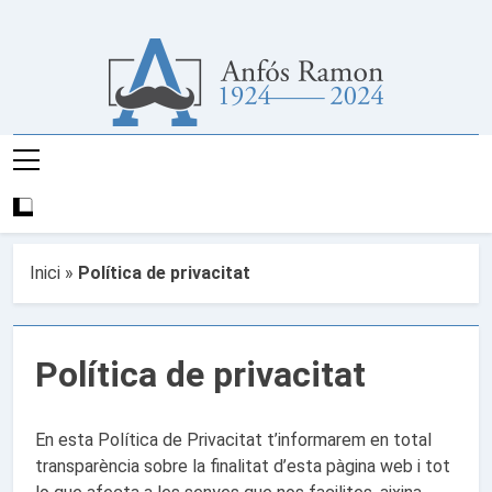
Anar
al
contingut
Any D'Anfós
Pàgina Web De L'Any Del Poeta I Escritor En
Ramon
Llengua Valenciana Anfós Ramon
Inici
»
Política de privacitat
Política de privacitat
En esta Política de Privacitat t’informarem en total
transparència sobre la finalitat d’esta pàgina web i tot