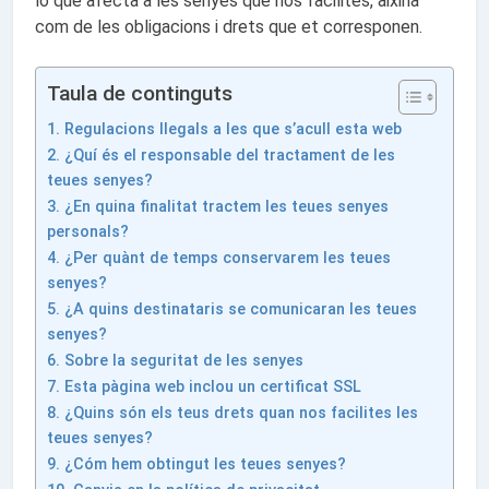
lo que afecta a les senyes que nos facilites, aixina
com de les obligacions i drets que et corresponen.
Taula de continguts
1. Regulacions llegals a les que s’acull esta web
2. ¿Quí és el responsable del tractament de les
teues senyes?
3. ¿En quina finalitat tractem les teues senyes
personals?
4. ¿Per quànt de temps conservarem les teues
senyes?
5. ¿A quins destinataris se comunicaran les teues
senyes?
6. Sobre la seguritat de les senyes
7. Esta pàgina web inclou un certificat SSL
8. ¿Quins són els teus drets quan nos facilites les
teues senyes?
9. ¿Cóm hem obtingut les teues senyes?