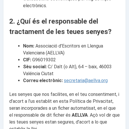
electrònics.
2. ¿Quí és el responsable del
tractament de les teues senyes?
Nom:
Associació d’Escritors en Llengua
Valenciana (AELLVA)
CIF:
G96019302
Sèu social:
C/ Dalt (o Alt), 64 – baix, 46003
Valéncia Ciutat
Correu electrònic:
secretaria@aellva.org
Les senyes que nos facilites, en el teu consentiment, i
d’acort a l’us establit en esta Política de Privacitat,
seran incorporades a un ficher automatisat, en el que
el responsable de dit ficher és
AELLVA
. Açò vol dir que
les teues senyes estan segures, d’acort a lo que
establix la llei.