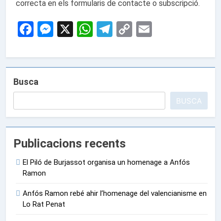
correcta en els formularis de contacte o subscripció.
Facebook
Messenger
X
WhatsApp
Telegram
Copy
Email
Link
Busca
BUSCA
Publicacions recents
El Piló de Burjassot organisa un homenage a Anfós
Ramon
Anfós Ramon rebé ahir l’homenage del valencianisme en
Lo Rat Penat