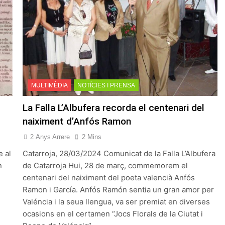
MULTIMÈDIA
NOTÍCIES I PRENSA
La Falla L’Albufera recorda el centenari del
naiximent d’Anfós Ramon
2 Anys Arrere
2 Mins
e al
Catarroja, 28/03/2024 Comunicat de la Falla L’Albufera
n
de Catarroja Hui, 28 de març, commemorem el
centenari del naiximent del poeta valencià Anfós
Ramon i García. Anfós Ramón sentia un gran amor per
Valéncia i la seua llengua, va ser premiat en diverses
ocasions en el certamen “Jocs Florals de la Ciutat i