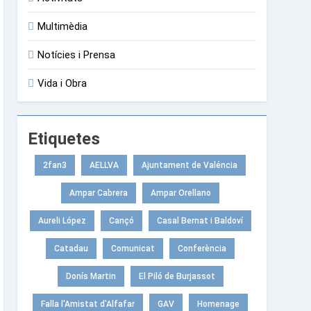
Multimèdia
Notícies i Prensa
Vida i Obra
Etiquetes
2fan3
AELLVA
Ajuntament de Valéncia
Ampar Cabrera
Ampar Orellano
Aureli López
Cançó
Casal Bernat i Baldoví
Catadau
Comunicat
Conferència
Donís Martin
El Piló de Burjassot
Falla l'Amistat d'Alfafar
GAV
Homenage