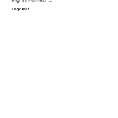
Regne de Valéncia”….
Llegir més