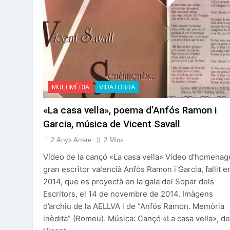
MULTIMÈDIA
VIDA I OBRA
«La casa vella», poema d’Anfós Ramon i
Garcia, música de Vicent Savall
2 Anys Arrere
2 Mins
Vídeo de la cançó «La casa vella» Vídeo d’homenag
gran escritor valencià Anfós Ramon i Garcia, fallit e
2014, que es proyectà en la gala del Sopar dels
Escritors, el 14 de novembre de 2014. Imàgens
d’archiu de la AELLVA i de “Anfós Ramon. Memòria
inèdita” (Romeu). Música: Cançó «La casa vella», de