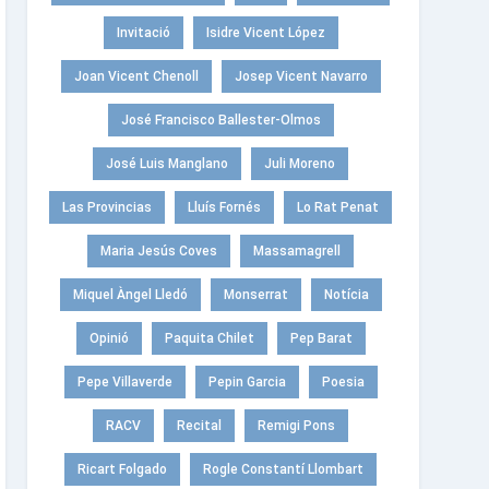
Invitació
Isidre Vicent López
Joan Vicent Chenoll
Josep Vicent Navarro
José Francisco Ballester-Olmos
José Luis Manglano
Juli Moreno
Las Provincias
Lluís Fornés
Lo Rat Penat
Maria Jesús Coves
Massamagrell
Miquel Àngel Lledó
Monserrat
Notícia
Opinió
Paquita Chilet
Pep Barat
Pepe Villaverde
Pepin Garcia
Poesia
RACV
Recital
Remigi Pons
Ricart Folgado
Rogle Constantí Llombart