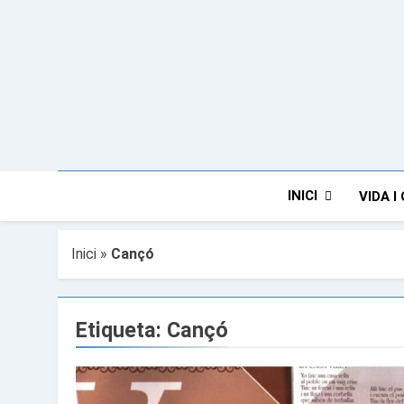
Anar
al
contingut
INICI
VIDA I
Inici
»
Cançó
Etiqueta:
Cançó