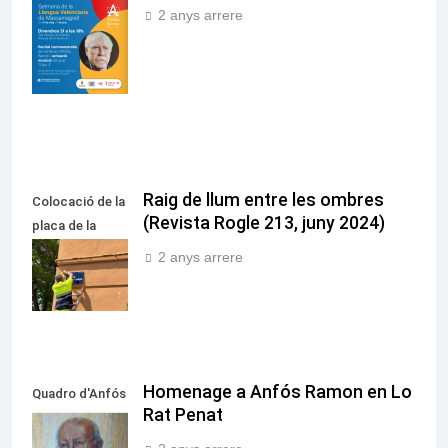
del centenari
2 anys arrere
d'Anfós Ramon
en
Massamagrell
Raig de llum entre les ombres
Colocació de la
(Revista Rogle 213, juny 2024)
placa de la
Plaça d'Anfós
2 anys arrere
Ramon i Garcia
Homenage a Anfós Ramon en Lo
Quadro d'Anfós
Rat Penat
Ramon i Garcia
pintat per José