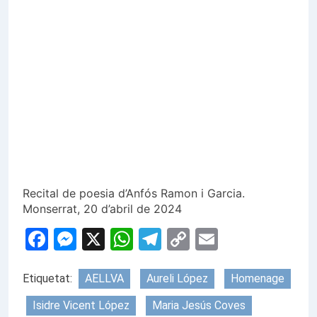
Recital de poesia d’Anfós Ramon i Garcia.
Monserrat, 20 d’abril de 2024
Facebook
Messenger
X
WhatsApp
Telegram
Copy
Email
Link
Etiquetat:
AELLVA
Aureli López
Homenage
Isidre Vicent López
Maria Jesús Coves