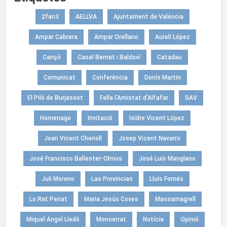
2fan3
AELLVA
Ajuntament de Valéncia
Ampar Cabrera
Ampar Orellano
Aureli López
Cançó
Casal Bernat i Baldoví
Catadau
Comunicat
Conferència
Donís Martin
El Piló de Burjassot
Falla l'Amistat d'Alfafar
GAV
Homenage
Invitació
Isidre Vicent López
Joan Vicent Chenoll
Josep Vicent Navarro
José Francisco Ballester-Olmos
José Luis Manglano
Juli Moreno
Las Provincias
Lluís Fornés
Lo Rat Penat
Maria Jesús Coves
Massamagrell
Miquel Àngel Lledó
Monserrat
Notícia
Opinió