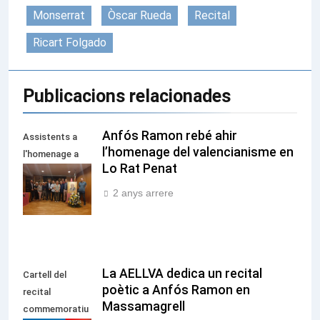
Monserrat
Òscar Rueda
Recital
Ricart Folgado
Publicacions relacionades
Anfós Ramon rebé ahir
Assistents a
l’homenage del valencianisme en
l'homenage a
Lo Rat Penat
Anfós Ramon
en Lo Rat Penat
2 anys arrere
La AELLVA dedica un recital
Cartell del
poètic a Anfós Ramon en
recital
Massamagrell
commemoratiu