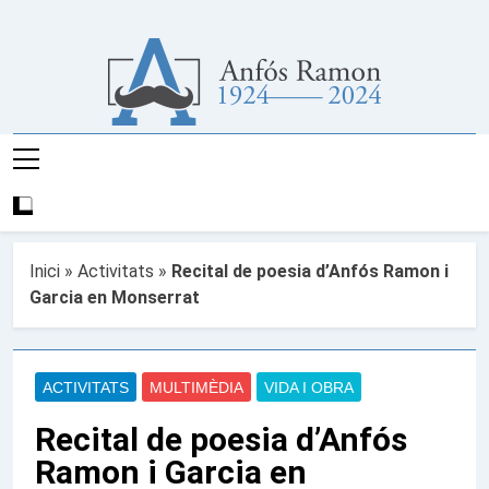
Anar
al
contingut
Any D'Anfós
Pàgina Web De L'Any Del Poeta I Escritor En
Ramon
Llengua Valenciana Anfós Ramon
Inici
»
Activitats
»
Recital de poesia d’Anfós Ramon i
Garcia en Monserrat
ACTIVITATS
MULTIMÈDIA
VIDA I OBRA
Recital de poesia d’Anfós
Ramon i Garcia en