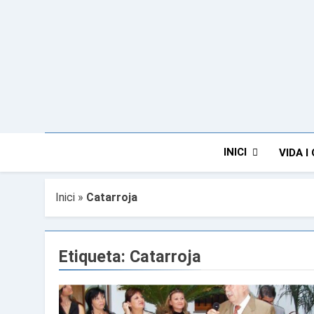
Anar
al
contingut
INICI
VIDA I
Inici
»
Catarroja
Etiqueta:
Catarroja