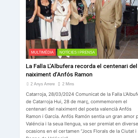
MULTIMÈDIA
NOTÍCIES I PRENSA
La Falla L’Albufera recorda el centenari del
naiximent d’Anfós Ramon
2 Anys Arrere
2 Mins
Catarroja, 28/03/2024 Comunicat de la Falla L’Albuf
de Catarroja Hui, 28 de març, commemorem el
centenari del naiximent del poeta valencià Anfós
Ramon i García. Anfós Ramón sentia un gran amor 
Valéncia i la seua llengua, va ser premiat en divers
ocasions en el certamen “Jocs Florals de la Ciutat i