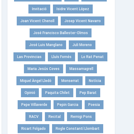
Invitació
Isidre Vicent López
Joan Vicent Chenoll
Josep Vicent Navarro
José Francisco Ballester-Olmos
José Luis Manglano
Juli Moreno
Las Provincias
Lluís Fornés
Lo Rat Penat
Maria Jesús Coves
Massamagrell
Miquel Àngel Lledó
Monserrat
Notícia
Opinió
Paquita Chilet
Pep Barat
Pepe Villaverde
Pepin Garcia
Poesia
RACV
Recital
Remigi Pons
Ricart Folgado
Rogle Constantí Llombart