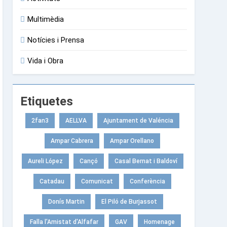
Multimèdia
Notícies i Prensa
Vida i Obra
Etiquetes
2fan3
AELLVA
Ajuntament de Valéncia
Ampar Cabrera
Ampar Orellano
Aureli López
Cançó
Casal Bernat i Baldoví
Catadau
Comunicat
Conferència
Donís Martin
El Piló de Burjassot
Falla l'Amistat d'Alfafar
GAV
Homenage