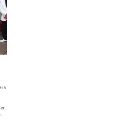
era
per
es