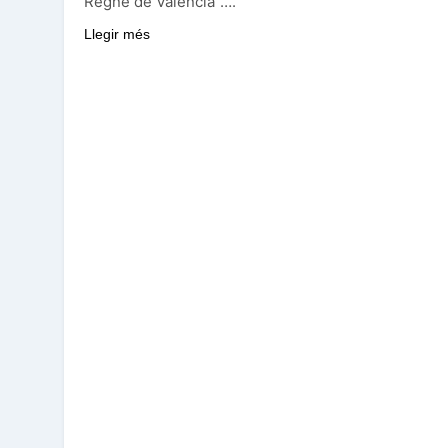
Regne de Valéncia”….
Llegir més